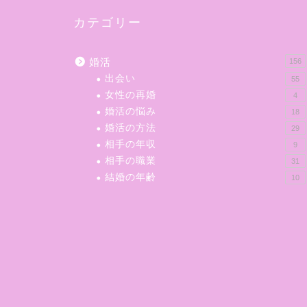
カテゴリー
婚活
156
出会い
55
女性の再婚
4
婚活の悩み
18
婚活の方法
29
相手の年収
9
相手の職業
31
結婚の年齢
10