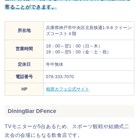
寄ることができます。
兵庫県神戸市中央区北長狭通1‐9-8 クイーン
所在地
ズコースト４階
18：00～翌1：00（日～木）
営業時間
18：00～翌5：00（金・土・祝）
定休日
年中無休
電話番号
078-333-7070
HP
相席カフェ公式サイト
DiningBar DFence
TVモニターが5台あるため、スポーツ観戦や結婚式二
次会の会場にもなる飲食店です。