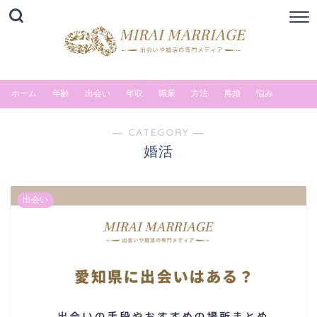
ホーム
年齢
出会い
年収
職業
方法
再婚
悩み
― CATEGORY ―
婚活
出会い