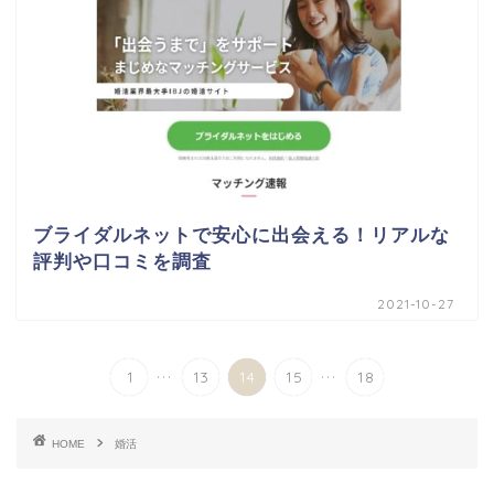
ブライダルネットで安心に出会える！リアルな
評判や口コミを調査
2021-10-27
...
...
1
13
14
15
18
HOME
婚活