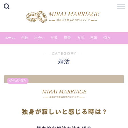
ホーム
年齢
出会い
年収
職業
方法
再婚
悩み
― CATEGORY ―
婚活
婚活の悩み