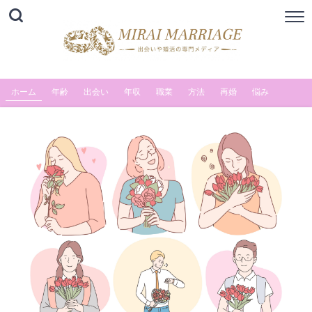
ホーム
年齢
出会い
年収
職業
方法
再婚
悩み