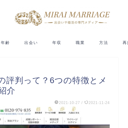
年齢
出会い
年収
職業
方法
再
の評判って？6つの特徴とメ
紹介
2021-10-27
/
2021-11-24