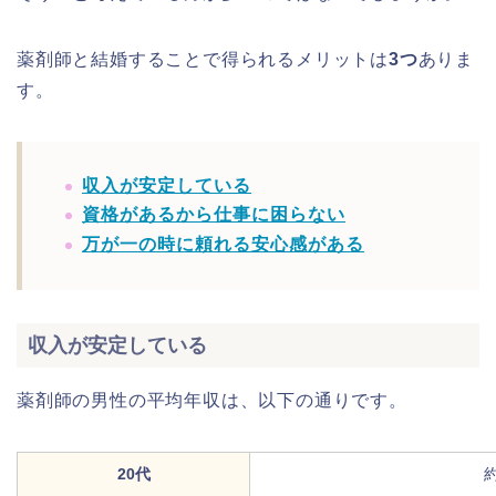
薬剤師と結婚することで得られるメリットは
3つ
ありま
す。
収入が安定している
資格があるから仕事に困らない
万が一の時に頼れる安心感がある
収入が安定している
薬剤師の男性の平均年収は、以下の通りです。
20代
約