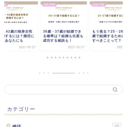
の年齢
結婚の年齢
結婚の年齢
1歳・42歳の独身女性
36歳・37歳が結婚でき
もう焦る？25・26・
結婚するには？婚活に
る確率は？結婚も出産も
歳で結婚するために
れたあなたにも
成功する秘訣も！
すべきことって？
2021-10-27
2021-10-27
2021-1
カテゴリー
156
婚活