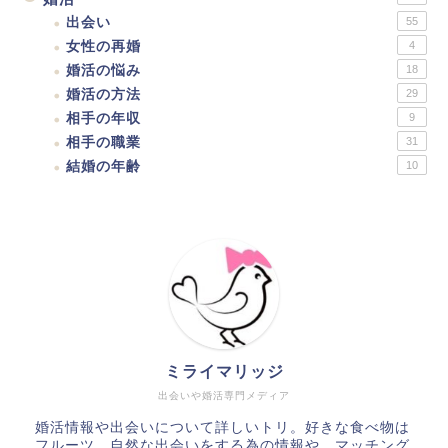
出会い
55
女性の再婚
4
婚活の悩み
18
婚活の方法
29
相手の年収
9
相手の職業
31
結婚の年齢
10
ミライマリッジ
出会いや婚活専門メディア
婚活情報や出会いについて詳しいトリ。好きな食べ物は
フルーツ。自然な出会いをする為の情報や、マッチング