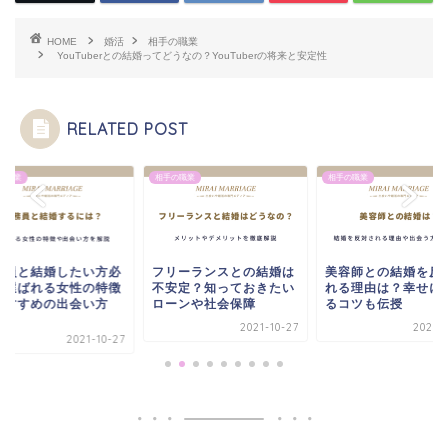
HOME
婚活
相手の職業
YouTuberとの結婚ってどうなの？YouTuberの将来と安定性
RELATED POST
相手の職業
相手の職業
したい方必
フリーランスとの結婚は
美容師との結婚を反対さ
女性の特徴
不安定？知っておきたい
れる理由は？幸せになれ
出会い方
ローンや社会保障
るコツも伝授
2021-10-27
2021-10-27
2021-10-27